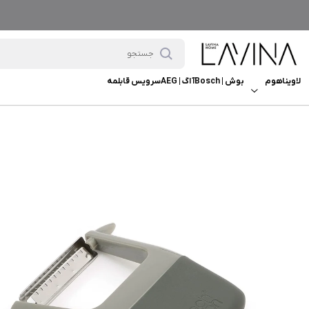
لاویناهوم
بوش | Bosch
آ اگ | AEG
سرویس قابلمه