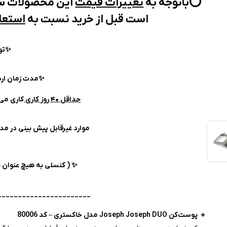
⭕️باتوجه به
تغییرات قیمت
این محصولات سف
است قبل از خرید نسبت به
استعل
✨️ت
✨مدت زمان ار
حداقل ۴۰ روز کاری
کاری می
موارد غیرقابل پیش بینی در م
✨ ( کنسلی به هیچ عنوان 
_______________________
🔸
پوست‌کن Joseph Joseph DUO مدل خاکستری – کد 80006