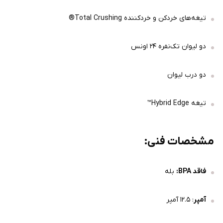
تیغه‌های خردکن و خردکننده Total Crushing®
دو لیوان تک‌نفره ۲۴ اونس
دو درب لیوان
تیغه Hybrid Edge™
مشخصات فنی:
فاقد BPA:
بله
آمپر
: ۱۲.۵ آمپر