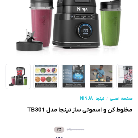
صفحه اصلی
نینجا | NINJA
مخلوط کن و اسموتی ساز نینجا مدل TB301
۳
٪
۳۹٫۰۰۰٫۰۰۰