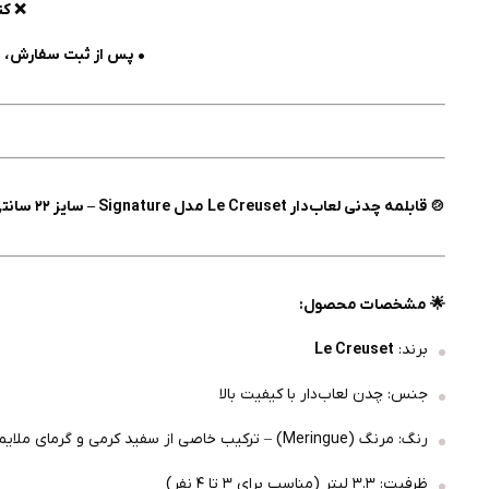
❌ کن
• پس از ثبت سفارش، ا
🍲 قابلمه چدنی لعاب‌دار Le Creuset مدل Signature – سایز ۲۲ سانتی‌متر، ظرفیت ۳.۳ لیتر، رنگ مرنگ (Meringue)
🌟 مشخصات محصول:
برند:
Le Creuset
جنس: چدن لعاب‌دار با کیفیت بالا
رنگ: مرنگ (Meringue) – ترکیب خاصی از سفید کرمی و گرمای ملایم
ظرفیت: ۳.۳ لیتر (مناسب برای ۳ تا ۴ نفر)