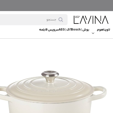
لاویناهوم
بوش | Bosch
آ اگ | AEG
سرویس قابلمه