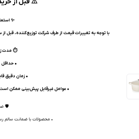
⚠️ قبل از خرید
✨ استعل
با توجه به تغییرات قیمت از طرف شرکت توزیع‌کننده، قبل از س
⏱️ مدت زم
• حداقل ۴۰ روز کاری
• زمان دقیق ق
• عوامل غیرقابل پیش‌بینی ممکن است 
🛡️ ض
• محصولات با ضمانت سالم رس