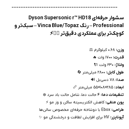
______________________________________________
سشوار حرفه‌ای Dyson Supersonic r™ HD18
Professional – رنگ Vinca Blue/Topaz – سبک‌تر و
کوچک‌تر برای عملکردی دقیق‌تر
💇‍♀️⚡
وزن:
۰.۶۸ کیلوگرم ⚖️
قدرت:
۱۷۰۰ وات 🔥
ولتاژ:
۲۳۰ ولت 🔌
طول کابل:
۲۸۰۰ میلی‌متر 🔄
صدا:
۷۸ دسی‌بل 🔊
ابعاد:
۲۸۵×۱۰۸×۵۵ میلی‌متر 📏
تنظیمات دما:
۴ حالت دما، شامل حالت باد سرد ❄️
یون منفی:
کاهش الکتریسیته ساکن و وز مو ⚡
طراحی:
Ebox با دوشاخه حرفه‌ای مخصوص سالن‌ها
آیونایزر:
HV برای افزایش لطافت و درخشندگی مو ✨