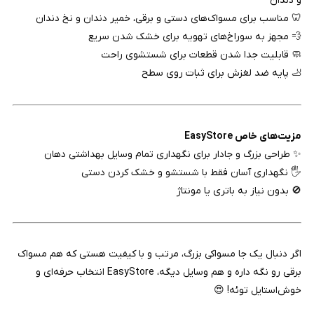
و دندان
🦷 مناسب برای مسواک‌های دستی و برقی، خمیر دندان و نخ دندان
💨 مجهز به سوراخ‌های تهویه برای خشک شدن سریع
🧼 قابلیت جدا شدن قطعات برای شستشوی راحت
🦶 پایه ضد لغزش برای ثبات روی سطح
مزیت‌های خاص EasyStore
✨ طراحی بزرگ و جادار برای نگهداری تمام وسایل بهداشتی دهان
🖐️ نگهداری آسان فقط با شستشو و خشک کردن دستی
🚫 بدون نیاز به باتری یا مونتاژ
اگر دنبال یک جا مسواکی بزرگ، مرتب و با کیفیت هستی که هم مسواک
برقی رو نگه داره و هم وسایل دیگه، EasyStore انتخاب حرفه‌ای و
خوش‌استایل توئه! 😍