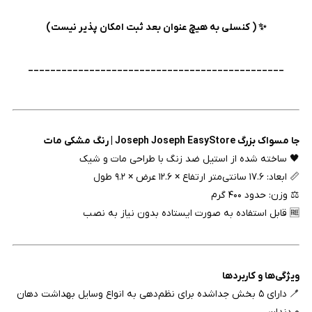
✨ ( کنسلی به هیچ عنوان بعد ثبت امکان پذیر نیست)
______________________________________________
جا مسواک بزرگ Joseph Joseph EasyStore | رنگ مشکی مات
🖤 ساخته شده از استیل ضد زنگ با طراحی مات و شیک
📏 ابعاد: ۱۷.۶ سانتی‌متر ارتفاع × ۱۲.۶ عرض × ۹.۲ طول
⚖️ وزن: حدود ۴۰۰ گرم
🆓 قابل استفاده به صورت ایستاده بدون نیاز به نصب
ویژگی‌ها و کاربردها
🪥 دارای ۵ بخش جداشده برای نظم‌دهی به انواع وسایل بهداشت دهان