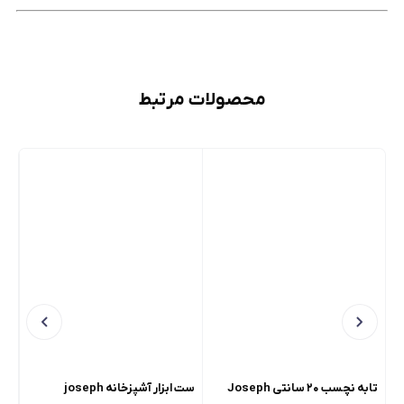
محصولات مرتبط
تابه نچسب ۲۰ سانتی Joseph
ست ابزار آشپزخانه joseph
برش