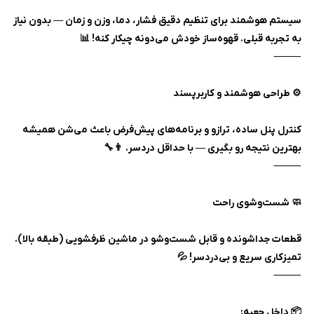
سیستم هوشمند برای تنظیم دقیق فشار، دما، وزن و زمان — بدون نیاز
به تجربه قبلی. قهوه‌ساز خودش می‌دونه چیکار کنه! 📊
⸻
⚙️ طراحی هوشمند و کاربرپسند
کنترل پنل ساده، ترازو و برنامه‌های پیش‌فرض باعث می‌شن همیشه
بهترین نتیجه رو بگیری — با حداقل دردسر. 👨‍🔧
⸻
🧼 شست‌وشوی راحت
قطعات جداشونده و قابل شست‌وشو در ماشین ظرفشویی (طبقه بالا).
تمیزکاری سریع و بی‌دردسر! 💦
⸻
📦 داخل جعبه: