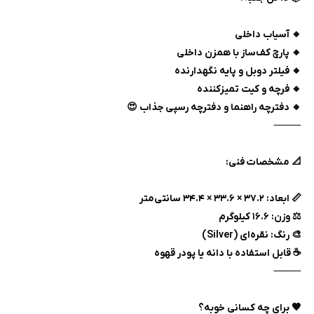
🔸 آسیاب داخلی
🔸 پارچ کف‌ساز با همزن داخلی
🔸 فیلتر دوبل و پایه نگهدارنده
🔸 فرچه و کیت تمیزکننده
🔸 دفترچه راهنما و دفترچه رسپی جذاب 😍
⸻
📐 مشخصات فنی:
📏 ابعاد: ۳۷.۲ × ۳۳.۶ × ۳۴.۴ سانتی‌متر
⚖️ وزن: ۱۶.۶ کیلوگرم
🎨 رنگ: نقره‌ای (Silver)
☕ قابل استفاده با دانه یا پودر قهوه
⸻
🖤 برای چه کسانی خوبه؟