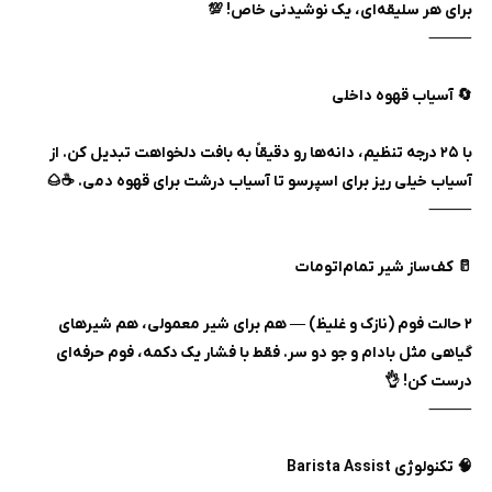
برای هر سلیقه‌ای، یک نوشیدنی خاص! 💯
⸻
🔄 آسیاب قهوه داخلی
با ۲۵ درجه تنظیم، دانه‌ها رو دقیقاً به بافت دلخواهت تبدیل کن. از
آسیاب خیلی ریز برای اسپرسو تا آسیاب درشت برای قهوه دمی. ☕🌰
⸻
🥛 کف‌ساز شیر تمام‌اتومات
۲ حالت فوم (نازک و غلیظ) — هم برای شیر معمولی، هم شیرهای
گیاهی مثل بادام و جو دو سر. فقط با فشار یک دکمه، فوم حرفه‌ای
درست کن! 👌
⸻
🧠 تکنولوژی Barista Assist